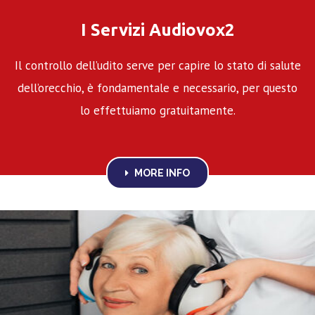
I Servizi Audiovox2
Il controllo dell’udito serve per capire lo stato di salute
dell’orecchio, è fondamentale e necessario, per questo
lo effettuiamo gratuitamente.
MORE INFO